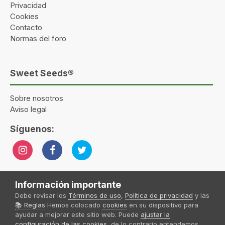
Privacidad
Cookies
Contacto
Normas del foro
Sweet Seeds®
Sobre nosotros
Aviso legal
Síguenos:
Información importante
Idioma
Tema
Política de privacidad
Contactar
Debe revisar los
Términos de uso
,
Política de privacidad
y las
Sweet Seeds® 2024
📚 Reglas
Hemos colocado
cookies
en su dispositivo para
Powered by Invision Community
ayudar a mejorar este sitio web. Puede
ajustar la
configuración de las cookies
, de lo contrario entendemos