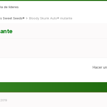
la de líderes
des Sweet Seeds®
Bloody Skunk Auto® mutante
tante
Hacer un
 2019