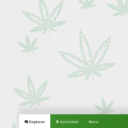
🗨 Explorar
🔔 Actividad
More