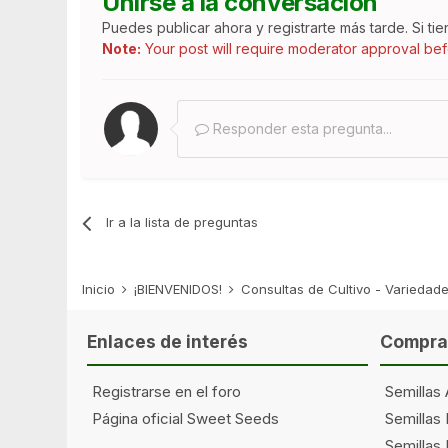
Unirse a la conversación
Puedes publicar ahora y registrarte más tarde. Si ti
Note:
Your post will require moderator approval befor
Responder esta pregunta...
Ir a la lista de preguntas
Inicio
¡BIENVENIDOS!
Consultas de Cultivo - Varieda
Enlaces de interés
Comprar
Registrarse en el foro
Semillas 
Página oficial Sweet Seeds
Semillas
Semillas 