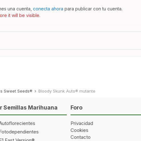
enes una cuenta,
conecta ahora
para publicar con tu cuenta.
e it will be visible.
des Sweet Seeds®
Bloody Skunk Auto® mutante
 Semillas Marihuana
Foro
Autoflorecientes
Privacidad
Cookies
 Fotodependientes
Contacto
F1 Fast Version®