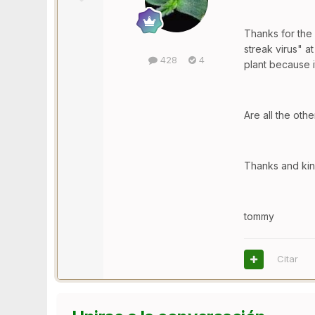
Thanks for the 
streak virus" a
428
4
plant because i
Are all the oth
Thanks and kin
tommy
Citar