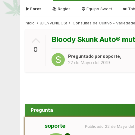
▶ Foros
📚 Reglas
🧔 Equipo Sweet
👑 Tab
Inicio
¡BIENVENIDOS!
Consultas de Cultivo - Varieda
Bloody Skunk Auto® mu
0
Preguntado por
soporte
,
22 de Mayo del 2019
Pregunta
soporte
Publicado
22 de Mayo del