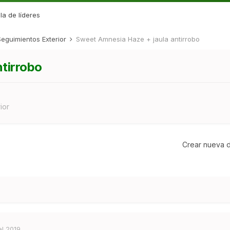
la de líderes
Seguimientos Exterior
Sweet Amnesia Haze + jaula antirrobo
tirrobo
ior
Crear nueva d
el 2019