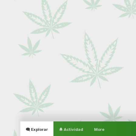
🗨 Explorar
🔔 Actividad
More