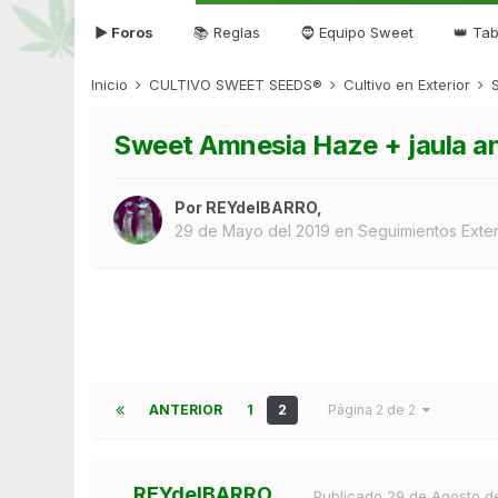
▶ Foros
📚 Reglas
🧔 Equipo Sweet
👑 Tab
Inicio
CULTIVO SWEET SEEDS®
Cultivo en Exterior
Sweet Amnesia Haze + jaula an
Por
REYdelBARRO
,
29 de Mayo del 2019
en
Seguimientos Exter
ANTERIOR
1
2
Página 2 de 2
REYdelBARRO
Publicado
29 de Agosto d