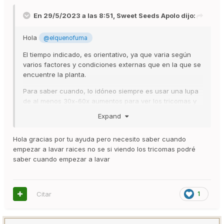
En 29/5/2023 a las 8:51,
Sweet Seeds Apolo
dijo:
Hola
@elquenofuma
El tiempo indicado, es orientativo, ya que varia según
varios factores y condiciones externas que en la que se
encuentre la planta.
Para saber cuando, lo idóneo siempre es usar una lupa
de al menos 30x-60x aumentos para ver los tricomas y
ver si la maduración de la planta.
Expand
Lo idóneo es cosechar cuando la planta tiene entorno a
un 30% de color ámbar o a partir de que estén todos
Hola gracias por tu ayuda pero necesito saber cuando
bien formados y no hayan ninguno transparente.
empezar a lavar raices no se si viendo los tricomas podré
saber cuando empezar a lavar
Esa es una de las mejores formas de conocer cuando
cosechar.
Citar
1
Espero que te haya servido de ayuda
Un saludo,