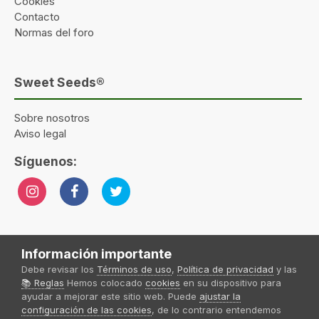
Cookies
Contacto
Normas del foro
Sweet Seeds®
Sobre nosotros
Aviso legal
Síguenos:
Información importante
Idioma
Tema
Política de privacidad
Contactar
Sweet Seeds® 2024
Debe revisar los
Términos de uso
,
Política de privacidad
y las
Powered by Invision Community
📚 Reglas
Hemos colocado
cookies
en su dispositivo para
ayudar a mejorar este sitio web. Puede
ajustar la
Sweet Seeds S.L
Forum Sweet Seeds® by
configuración de las cookies
, de lo contrario entendemos