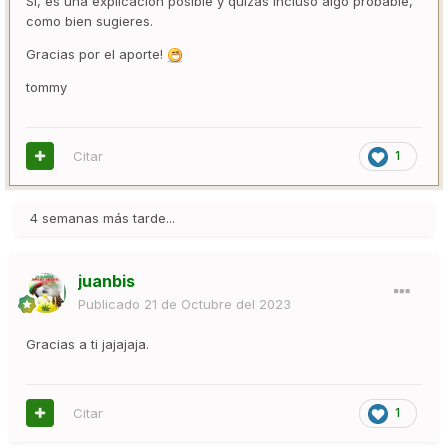
Si, es una explicación posible y quizás incluso algo probable,
como bien sugieres.
Gracias por el aporte!
tommy
Citar
1
4 semanas más tarde...
juanbis
Publicado
21 de Octubre del 2023
Gracias a ti jajajaja.
Citar
1