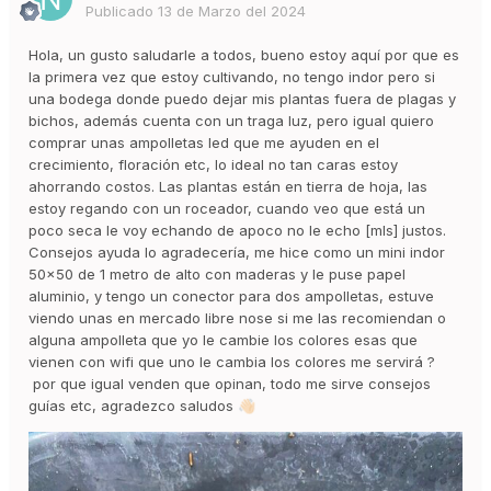
Publicado
13 de Marzo del 2024
Hola, un gusto saludarle a todos, bueno estoy aquí por que es
la primera vez que estoy cultivando, no tengo indor pero si
una bodega donde puedo dejar mis plantas fuera de plagas y
bichos, además cuenta con un traga luz, pero igual quiero
comprar unas ampolletas led que me ayuden en el
crecimiento, floración etc, lo ideal no tan caras estoy
ahorrando costos. Las plantas están en tierra de hoja, las
estoy regando con un roceador, cuando veo que está un
poco seca le voy echando de apoco no le echo [mls] justos.
Consejos ayuda lo agradecería, me hice como un mini indor
50x50 de 1 metro de alto con maderas y le puse papel
aluminio, y tengo un conector para dos ampolletas, estuve
viendo unas en mercado libre nose si me las recomiendan o
alguna ampolleta que yo le cambie los colores esas que
vienen con wifi que uno le cambia los colores me servirá ?
por que igual venden que opinan, todo me sirve consejos
guías etc, agradezco saludos
👋🏻