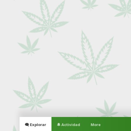
🗨 Explorar
🔔 Actividad
More