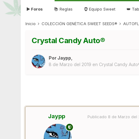
▶ Foros
📚 Reglas
🧔 Equipo Sweet
👑 Tab
Inicio
COLECCIÓN GENÉTICA SWEET SEEDS®
AUTOFL
Crystal Candy Auto®
Por
Jaypp
,
8 de Marzo del 2019
en
Crystal Candy Aut
Jaypp
Publicado
8 de Marzo del