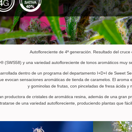
Autofloreciente de 4ª generación. Resultado del cruce 
y® (SWS58) y una variedad autofloreciente de tonos aromáticos muy s
sarrollada dentro de un programa del departamento I+D+I de Sweet Se
que evocan sensaciones aromáticas de tienda de caramelos. El aroma e
y gominolas de frutas, con pinceladas de fresa ácida y
an productora de cristales de aromática resina, además de una gran p
tratarse de una variedad autofloreciente, produciendo plantas que fáci