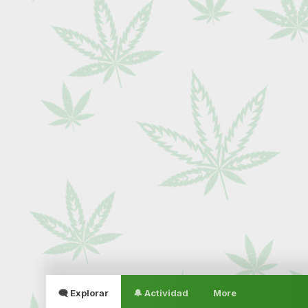
🗨 Explorar
🔔 Actividad
More