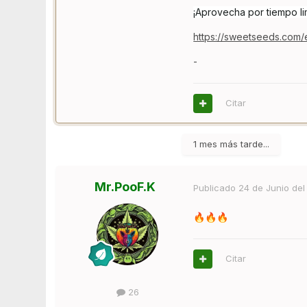
¡Aprovecha por tiempo li
https://sweetseeds.com/
-
Citar
1 mes más tarde...
Mr.PooF.K
Publicado
24 de Junio del
🔥
🔥
🔥
Citar
26