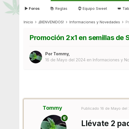
▶ Foros
📚 Reglas
🧔 Equipo Sweet
👑 Tab
Inicio
¡BIENVENIDOS!
Informaciones y Novedades
P
Promoción 2x1 en semillas de
Por
Tommy
,
16 de Mayo del 2024
en
Informaciones y 
Tommy
Publicado
16 de Mayo del
Llévate 2 pa