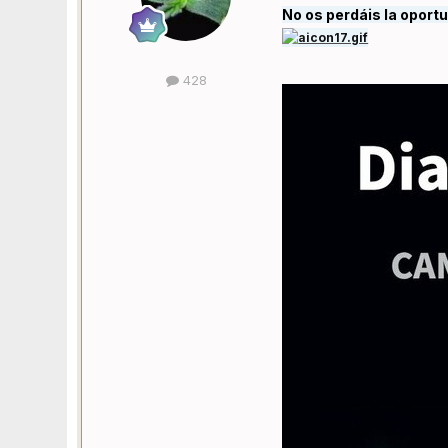
No os perdáis la oport
428