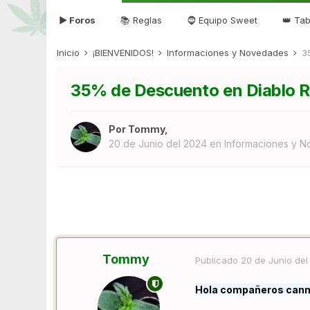
▶ Foros
📚 Reglas
🧔 Equipo Sweet
👑 Tab
Inicio
¡BIENVENIDOS!
Informaciones y Novedades
3
35% de Descuento en Diablo R
Por
Tommy
,
20 de Junio del 2024
en
Informaciones y 
Tommy
Publicado
20 de Junio del
Hola compañeros cann