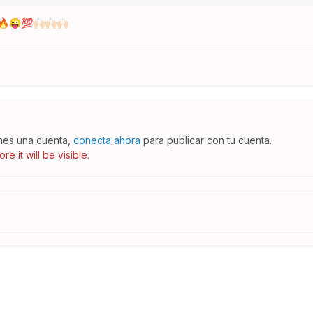
🔥
😜
💯
🙌🏻
🙌🏻
🙌🏻
enes una cuenta,
conecta ahora
para publicar con tu cuenta.
e it will be visible.