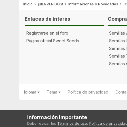
Inicio
¡BIENVENIDOS!
Informaciones y Novedades
3
Enlaces de interés
Comprar
Registrarse en el foro
Semillas 
Página oficial Sweet Seeds
Semillas
Semillas 
Semillas
Semillas
ENTRAR AQU
>
________
tommy
Idioma
Tema
Política de privacidad
Conta
Información importante
Debe revisar los
Términos de uso
,
Política de privacida