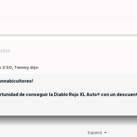
 2024
s 2:50,
Tommy
dijo:
nnabicultores!
rtunidad de conseguir la Diablo Rojo XL Auto® con un descuento
Expand