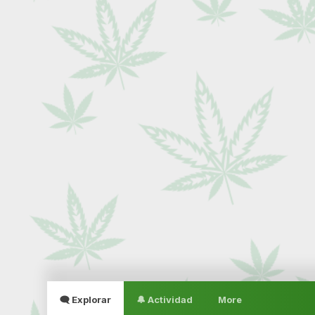
🗨 Explorar
🔔 Actividad
More