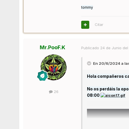
tommy
Citar
Mr.PooF.K
Publicado
24 de Junio del
En 20/6/2024 a la
Hola compañeros ca
No os perdáis la opo
26
08:00