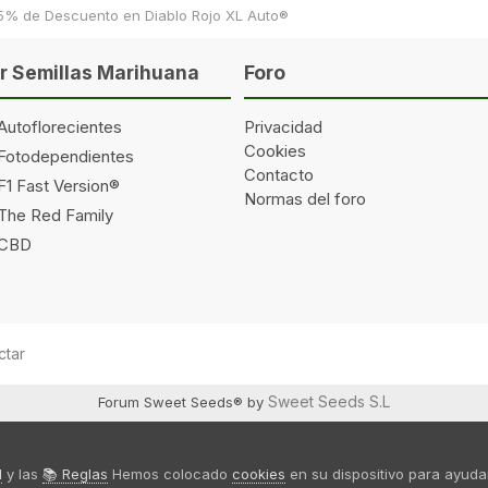
5% de Descuento en Diablo Rojo XL Auto®
 Semillas Marihuana
Foro
Autoflorecientes
Privacidad
Cookies
 Fotodependientes
Contacto
F1 Fast Version®
Normas del foro
 The Red Family
 CBD
Í
<
ctar
Sweet Seeds S.L
Forum Sweet Seeds® by
d
y las
📚 Reglas
Hemos colocado
cookies
en su dispositivo para ayudar