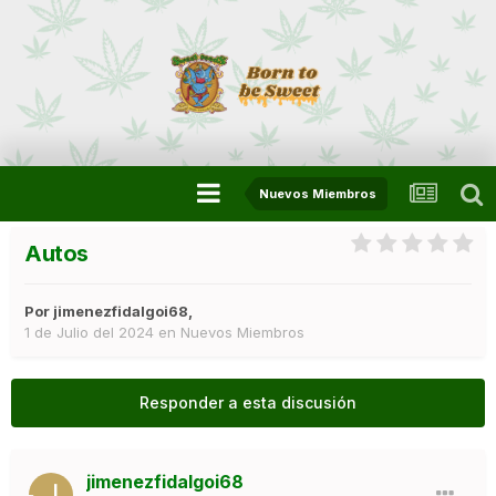
Nuevos Miembros
Autos
Por
jimenezfidalgoi68
,
1 de Julio del 2024
en
Nuevos Miembros
Responder a esta discusión
jimenezfidalgoi68