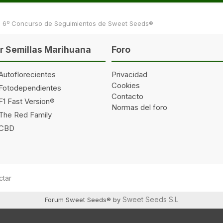
6º Concurso de Seguimientos de Sweet Seeds®
 Semillas Marihuana
Foro
Autoflorecientes
Privacidad
Cookies
 Fotodependientes
Contacto
F1 Fast Version®
Normas del foro
 The Red Family
 CBD
ctar
Sweet Seeds S.L
Forum Sweet Seeds® by