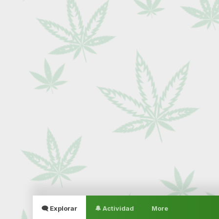
🗨 Explorar
🔔 Actividad
More