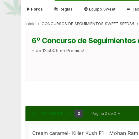
▶ Foros
📚 Reglas
🧔 Equipo Sweet
👑 Tab
Inicio
CONCURSOS DE SEGUIMIENTOS SWEET SEEDS®
6º Concurso de Seguimientos
+ de 12.500€ en Premios!
ANTERIOR
1
2
Página 2 de 2
Cream caramel- Killer Kush F1 - Mohan Ram