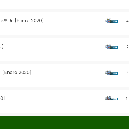
ds® ★ [Enero 2020]
4
20】
2
 [Enero 2020]
4
0]
11