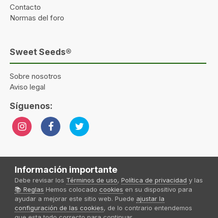
Contacto
Normas del foro
Sweet Seeds®
Sobre nosotros
Aviso legal
Síguenos:
Información importante
Idioma
Tema
Política de privacidad
Contactar
Sweet Seeds® 2024
Debe revisar los
Términos de uso
,
Política de privacidad
y las
Powered by Invision Community
📚 Reglas
Hemos colocado
cookies
en su dispositivo para
ayudar a mejorar este sitio web. Puede
ajustar la
Sweet Seeds S.L
Forum Sweet Seeds® by
configuración de las cookies
, de lo contrario entendemos
que esta todo correcto para continuar.