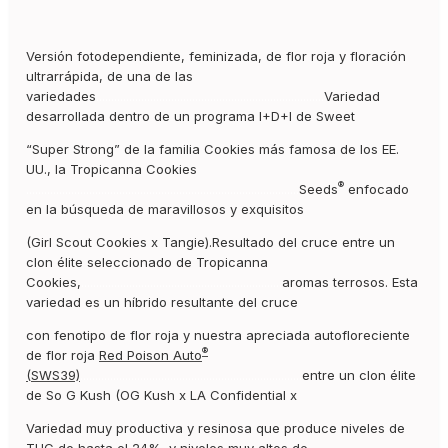
Versión fotodependiente, feminizada, de flor roja y floración
ultrarrápida, de una de las
variedades
............................................................................
Variedad
desarrollada dentro de un programa I+D+I de Sweet
“Super Strong”
de la
familia Cookies
más famosa de los EE.
UU., la
Tropicanna Cookies
®
...........................................................................................
Seeds
enfocado
en la búsqueda de maravillosos y exquisitos
(Girl Scout Cookies x Tangie).Resultado del cruce entre un
clon élite seleccionado de
Tropicanna
Cookies
,
...................................................................
aromas terrosos. Esta
variedad es un híbrido resultante del cruce
con fenotipo de flor roja y nuestra apreciada autofloreciente
®
de flor roja
Red Poison Auto
(SWS39)
..........................................................................
entre un clon élite
de So G Kush (OG Kush x LA Confidential x
Variedad muy productiva y resinosa que produce niveles de
THC
de hasta el
24%
, y niveles muy altos de