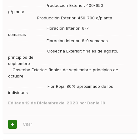
........................................
Producción Exterior:
400-650
g/planta
..................................................................................................................
...............................
Producción Exterior: 450-700 g/planta
.........................................
Floración Interior:
6-7
semanas
.................................................................................................................
.........................................
Floración Interior: 8-9 semanas
..........................................
Cosecha Exterior:
finales de agosto,
principios de
septiembre
............................................................................................................
.....
Cosecha Exterior: finales de septiembre-principios de
octubre
..........................................
Flor Roja:
80% aproximado de los
individuos
Editado
12 de Diciembre del 2020
por Daniel19
Citar