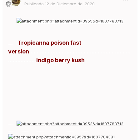
Publicado
12 de Diciembre del 2020
Tropicanna poison fast
..........
version
.................................................................
..................
indigo berry kush
.........
..............................................................................................