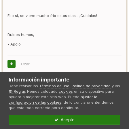
Eso sí, se viene mucho frio estos dias... ¡Cuidalas!
Dulces humos,
- Apolo
Citar
Información importante
Daniel19
Debe revisar los
Términos de uso
,
Política de privacidad
y las
📚 Reglas
Hemos colocado
cookies
en su dispositivo para
Publicado
6 de Enero del 2021
ayudar a mejorar este sitio web. Puede
ajustar la
configuración de las cookies
, de lo contrario entendemos
que esta todo correcto para continuar.
Sweet Seeds Apolo dijo:
Acepto
Con esa duchita seguro que van a estar unos días muy
contentas. :greenstars: