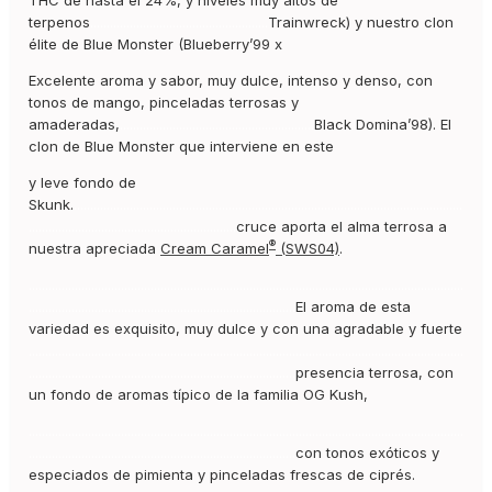
terpenos
......................................................
Trainwreck) y nuestro clon
élite de Blue Monster (Blueberry’99 x
Excelente aroma y sabor, muy dulce, intenso y denso, con
tonos de mango, pinceladas terrosas y
amaderadas,
...........................................................
Black Domina’98). El
clon de Blue Monster que interviene en este
y leve fondo de
Skunk
.
......................................................................................................................
...............................................................
cruce aporta el alma terrosa a
®
nuestra apreciada
Cream Caramel
(SWS04)
.
....................................................................................................................................
.................................................................................
El aroma de esta
variedad es exquisito, muy dulce y con una agradable y fuerte
....................................................................................................................................
.................................................................................
presencia terrosa, con
un fondo de aromas típico de la familia OG Kush,
....................................................................................................................................
.................................................................................
con tonos exóticos y
especiados de pimienta y pinceladas frescas de ciprés.