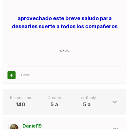
aprovechado este breve saludo para
desearles suerte a todos los compañeros
:okok:
Citar
Respuestas
Creado
Last Reply
140
5 a
5 a
Daniel19