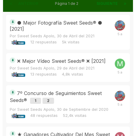
ANTERIOR
Página 1 de 2
SIGUIENTE
● Mejor Fotografía Sweet Seeds® ●
[2021]
Por
Sweet Seeds Apolo
,
30 de Abril del 2021
12
respuestas
5k
visitas
🞭 Mejor Vídeo Sweet Seeds® 🞭 [2021]
Por
Sweet Seeds Apolo
,
29 de Abril del 2021
13
respuestas
4,8k
visitas
7º Concurso de Seguimientos Sweet
Seeds®
1
2
Por
Sweet Seeds Apolo
,
30 de Septiembre del 2020
48
respuestas
52,4k
visitas
★ Ganadores Cultivador Del Mes Sweet