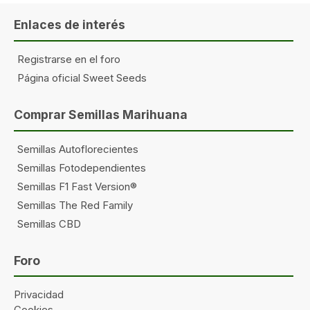
Enlaces de interés
Registrarse en el foro
Página oficial Sweet Seeds
Comprar Semillas Marihuana
Semillas Autoflorecientes
Semillas Fotodependientes
Semillas F1 Fast Version®
Semillas The Red Family
Semillas CBD
Foro
Privacidad
Cookies