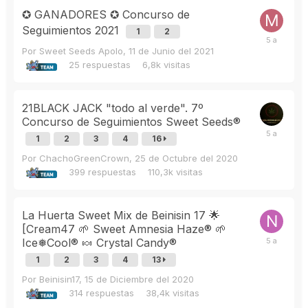
✪ GANADORES ✪ Concurso de
Seguimientos 2021
1
2
Por
Sweet Seeds Apolo
,
11 de Junio del 2021
25
respuestas
6,8k
visitas
21BLACK JACK "todo al verde". 7º
Concurso de Seguimientos Sweet Seeds®
1
2
3
4
16
Por
ChachoGreenCrown
,
25 de Octubre del 2020
399
respuestas
110,3k
visitas
La Huerta Sweet Mix de Beinisin 17 🌟
[Cream47 🌱 Sweet Amnesia Haze® 🌱
Ice❅Cool® 🍬 Crystal Candy®
1
2
3
4
13
Por
Beinisin17
,
15 de Diciembre del 2020
314
respuestas
38,4k
visitas