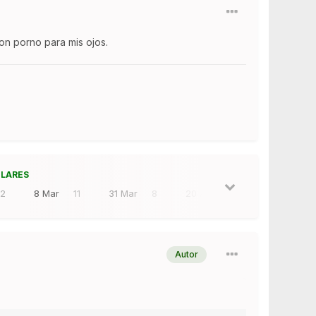
on porno para mis ojos.
ULARES
12
8 Mar
11
31 Mar
8
20 Abr
7
Autor