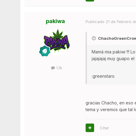
pakiwa
Publicado
21 de Febrero d
ChachoGreenCrown
Mamá mia pakiwi !!! Lo
jajajajaj muy guapo el
1,1k
:greenstars:
gracias Chacho, en eso e
tema y veremos que tal 
Citar