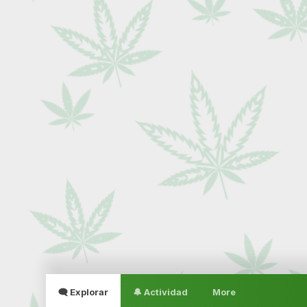
🗨 Explorar
🔔 Actividad
More