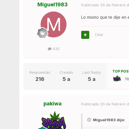
Miguel1983
Publicado
20 de Febrero d
Lo mismo que te dije en 
Citar
435
TOP POS
Respuestas
Creado
Last Reply
216
5 a
5 a
11
pakiwa
Publicado
20 de Febrero d
Miguel1983 dijo: