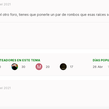
el 2021
el otro foro, tienes que ponerle un par de rombos que esas raíces s
TEADORES EN ESTE TEMA
DÍAS POP
0
30
20
17
26 Abr
el 2021