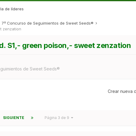
la de líderes
7º Concurso de Seguimientos de Sweet Seeds®
et zenzation
.d. S1,- green poison,- sweet zenzation
eguimientos de Sweet Seeds®
Crear nueva d
SIGUIENTE
Página 3 de 9