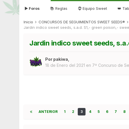
▶ Foros
📚 Reglas
🧔 Equipo Sweet
👑 Tab
Inicio
CONCURSOS DE SEGUIMIENTOS SWEET SEEDS®
Jardin indico sweet seeds, s.a.d. S1,- green poison,- swe
Jardin indico sweet seeds, s.a
Por
pakiwa
,
18 de Enero del 2021
en
7º Concurso de S
ANTERIOR
1
2
3
4
5
6
7
8