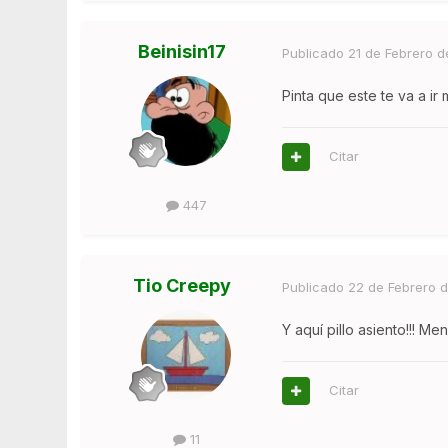
Beinisin17
Publicado
21 de Febrero d
Pinta que este te va a ir
Citar
447
Tio Creepy
Publicado
22 de Febrero d
Y aquí pillo asiento!!! Me
Citar
11