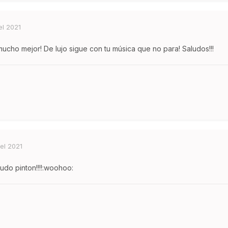
el 2021
 mucho mejor! De lujo sigue con tu música que no para! Saludos!!!
el 2021
nudo pinton!!!!:woohoo: