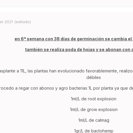
el 2021
(editado)
en 6ª semana con 38 días de germinación se cambia el 
también se realiza poda de hojas y se abonan con
asplante a 11L, las plantas han evolucionado favorablemente, realiz
débiles
rocedo a regar con abonos y agro bacterias 1L por planta ya que d
1ml/L de root explosion
1ml/L de grow explosion
1ml/L de calmag
1gr/L de bactohemp