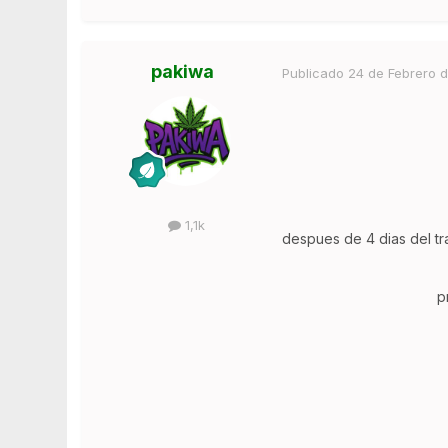
pakiwa
Publicado
24 de Febrero d
1,1k
despues de 4 dias del tr
p