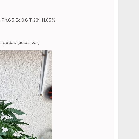
a Ph.6.5 Ec.0.8 T.23º H.65%
podas (actualizar)