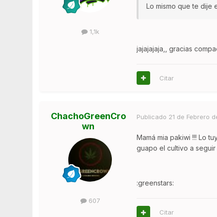
Lo mismo que te dije 
1,1k
jajajajaja,, gracias comp
Citar
ChachoGreenCro
Publicado
21 de Febrero d
wn
Mamá mia pakiwi !!! Lo tu
guapo el cultivo a segui
:greenstars:
607
Citar