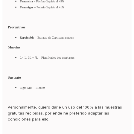
Terrateina –
Fósforo líquido al 49%
Terravigor –
Potasio líquido al 41%
Preventivos
Repelnabis –
Extracto de Capsicum annuum
Macetas
0.4 L, 3L y 7L – Planificados dos trasplantes
Sustrato
Light Mix – Biobizz
Personalmente, quiero darle un uso del 100% a las muestras
gratuitas recibidas, por ende he preferido adaptar las
condiciones para ello.