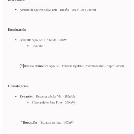
Armario de Cultivo Grow Tent - Tamaño : 100 x 100 x 180 cm
Iluminación
Bombilla Agrolite SHP Mixta – 600W
Cooltube
[*]
Balastro
electrónico
Agrolite – Potencia regulable (250/400/600W – Super Lumen)
Climatización
Extracción
- Extractor tubular VK
–
250m³/h
Filtro antiolor Pure Filter - 300m³/h
[*]
Intracción
– Extractor en línea - 107m³/h