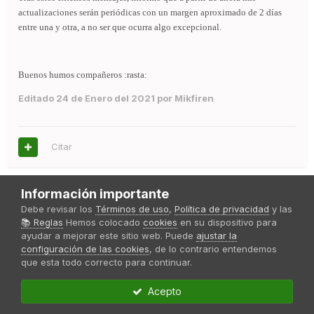
actualizaciones serán periódicas con un margen aproximado de 2 días
entre una y otra, a no ser que ocurra algo excepcional.
Buenos humos compañeros :rasta:
Editado
24 de Enero del 2021
por Mikfiren
Citar
Información importante
pakiwa
Debe revisar los
Términos de uso
,
Política de privacidad
y las
Publicado
24 de Enero del 2021
📚 Reglas
Hemos colocado
cookies
en su dispositivo para
ayudar a mejorar este sitio web. Puede
ajustar la
bienvenido Mikfiren, con tu permiso me acomodo por aqui a
configuración de las cookies
, de lo contrario entendemos
ver esos frutos prohibidos, suerte compañero :okok:
que esta todo correcto para continuar.
Acepto
Citar