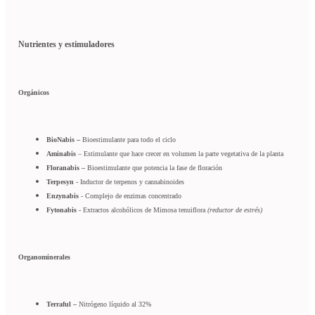
Nutrientes y estimuladores
Orgánicos
BioNabis –
Bioestimulante para todo el ciclo
Aminabis
– Estimulante que hace crecer en volumen la parte vegetativa de la planta
Floranabis –
Bioestimulante que potencia la fase de floración
Terpesyn -
Inductor de terpenos y cannabinoides
Enzynabis
- Complejo de enzimas concentrado
Fytonabis -
Extractos alcohólicos de Mimosa tenuiflora
(reductor de estrés)
Organominerales
Terraful –
Nitrógeno líquido al 32%