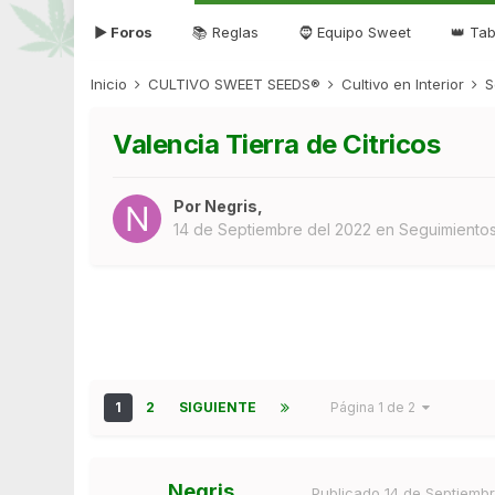
▶ Foros
📚 Reglas
🧔 Equipo Sweet
👑 Tab
Inicio
CULTIVO SWEET SEEDS®
Cultivo en Interior
S
Valencia Tierra de Citricos
Por
Negris
,
14 de Septiembre del 2022
en
Seguimientos 
1
2
SIGUIENTE
Página 1 de 2
Negris
Publicado
14 de Septiemb