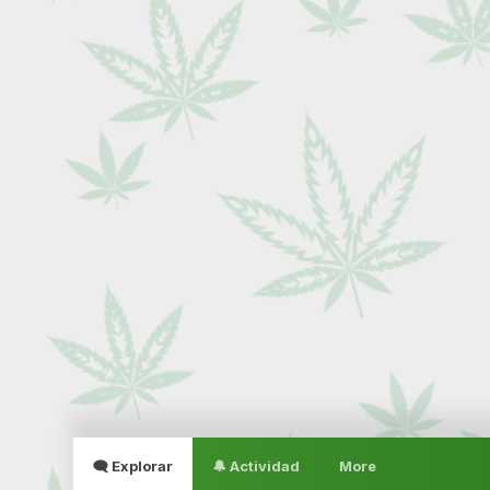
🗨 Explorar
🔔 Actividad
More