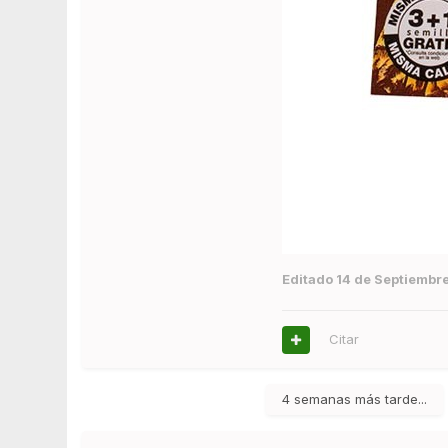
Editado
14 de Septiembr
Citar
4 semanas más tarde...