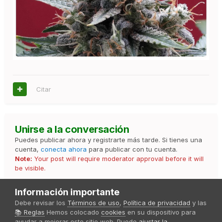
Citar
Unirse a la conversación
Puedes publicar ahora y registrarte más tarde. Si tienes una
cuenta,
conecta ahora
para publicar con tu cuenta.
Note:
Your post will require moderator approval before it will
be visible.
Información importante
Debe revisar los
Términos de uso
,
Política de privacidad
y las
Responder a esta discusión...
📚 Reglas
Hemos colocado
cookies
en su dispositivo para
ayudar a mejorar este sitio web. Puede
ajustar la