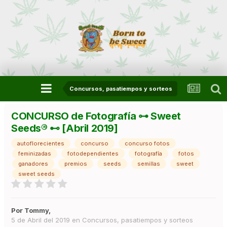
Concursos, pasatiempos y sorteos
CONCURSO de Fotografía ⊶ Sweet
Seeds® ⊷ [Abril 2019]
autoflorecientes
concurso
concurso fotos
feminizadas
fotodependientes
fotografía
fotos
ganadores
premios
seeds
semillas
sweet
sweet seeds
Por
Tommy
,
5 de Abril del 2019
en
Concursos, pasatiempos y sorteos