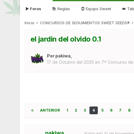
▶ Foros
📚 Reglas
🧔 Equipo Sweet
👑 Tab
Inicio
CONCURSOS DE SEGUIMIENTOS SWEET SEEDS®
el jardin del olvido 0.1
Por
pakiwa
,
17 de Octubre del 2020
en
7º Concurso de
ANTERIOR
1
2
3
4
5
6
7
8
pakiwa
Publicado
10 de Noviembr