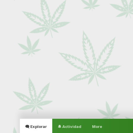
🗨 Explorar
🔔 Actividad
More