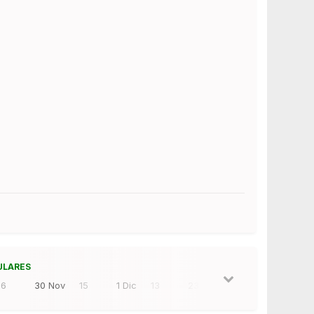
ULARES
16
30 Nov
15
1 Dic
13
23 Dic
10