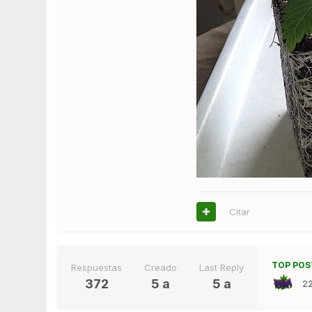
Citar
TOP POS
Respuestas
Creado
Last Reply
372
5 a
5 a
2