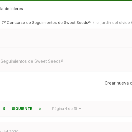
la de líderes
7º Concurso de Seguimientos de Sweet Seeds®
el jardin del olvido 
 Seguimientos de Sweet Seeds®
Crear nueva d
9
SIGUIENTE
Página 4 de 15
e del 2020