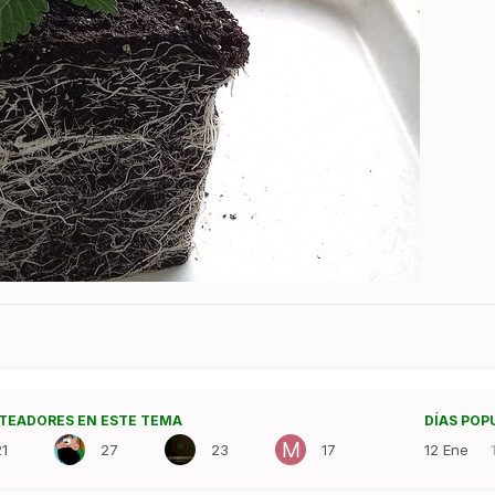
TEADORES EN ESTE TEMA
DÍAS POP
21
27
23
17
12 Ene