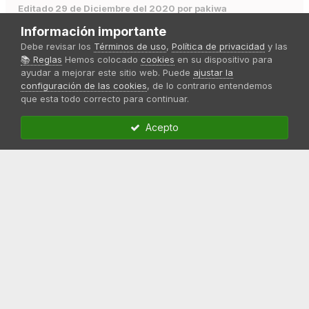
Editado
29 de Diciembre del 2020
por pakiwa
Información importante
Debe revisar los
Términos de uso
,
Política de privacidad
y las
Citar
📚 Reglas
Hemos colocado
cookies
en su dispositivo para
ayudar a mejorar este sitio web. Puede
ajustar la
configuración de las cookies
, de lo contrario entendemos
que esta todo correcto para continuar.
pakiwa
Publicado
23 de Noviembre del 2020
Acepto
y las cream caramel tampoco se quedan atras, algunas de
ellas para ver como estan