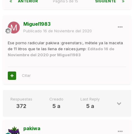
ANTERIOR
Página 5 de 15
SIGUIENTE
Miguel1983
Publicado
16 de Noviembre del 2020
Ese porno radicular pakiwa :greenstars:, métele ya la maceta
de 11 litros que te las llena de raíces:jump:
Editado
16 de
Noviembre del 2020
por Miguel1983
Citar
Respuestas
Creado
Last Reply
372
5 a
5 a
pakiwa