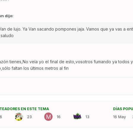
 dijo:
 Van de lujo. Ya Van sacando pompones jaja. Vamos que ya vas a entrar
 saludo
zón tienes,No veía yo el final de esto,vosotros fumando ya todos y
,sólo faltan los últimos metros al fin
TEADORES EN ESTE TEMA
DÍAS POP
26
23
16
13
16 May