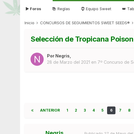
▶ Foros
📚 Reglas
🧔 Equipo Sweet
👑 Tab
Inicio
CONCURSOS DE SEGUIMIENTOS SWEET SEEDS®
Selección de Tropicana Poison
Por
Negris
,
28 de Marzo del 2021
en
7º Concurso de S
ANTERIOR
1
2
3
4
5
6
7
8
Negris
Publicado
27 de Mayo del