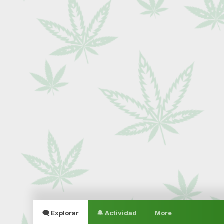
🗨 Explorar
🔔 Actividad
More