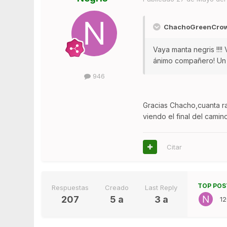
ChachoGreenCrown
Vaya manta negris !!!!
ánimo compañero! Un
946
Gracias Chacho,cuanta ra
viendo el final del camino
Citar
TOP POS
Respuestas
Creado
Last Reply
207
5 a
3 a
1