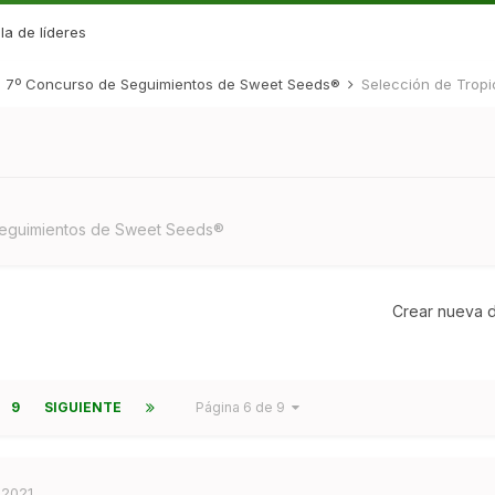
la de líderes
7º Concurso de Seguimientos de Sweet Seeds®
Selección de Trop
eguimientos de Sweet Seeds®
Crear nueva d
9
SIGUIENTE
Página 6 de 9
 2021