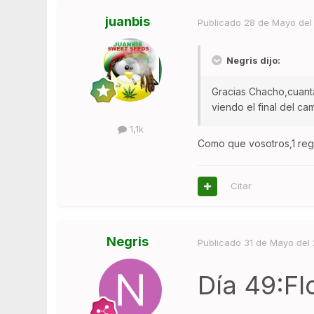
juanbis
Publicado
28 de Mayo del
Negris dijo:
Gracias Chacho,cuanta
viendo el final del cam
1,1k
Como que vosotros,1 rega
Citar
Negris
Publicado
31 de Mayo del
Día 49:Fl