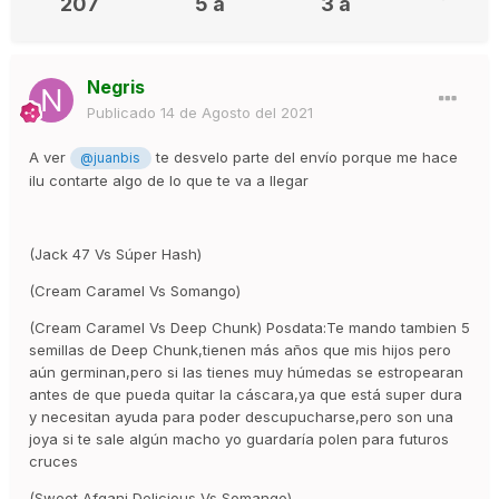
207
5 a
3 a
Negris
Publicado
14 de Agosto del 2021
A ver
te desvelo parte del envío porque me hace
@juanbis
ilu contarte algo de lo que te va a llegar
(Jack 47 Vs Súper Hash)
(Cream Caramel Vs Somango)
(Cream Caramel Vs Deep Chunk) Posdata:Te mando tambien 5
semillas de Deep Chunk,tienen más años que mis hijos pero
aún germinan,pero si las tienes muy húmedas se estropearan
antes de que pueda quitar la cáscara,ya que está super dura
y necesitan ayuda para poder descupucharse,pero son una
joya si te sale algún macho yo guardaría polen para futuros
cruces
(Sweet Afgani Delicious Vs Somango)