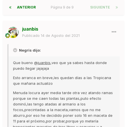
ANTERIOR
Página 9 de 9
SIGUIENTE
juanbis
Publicado
14 de Agosto del 2021
Negris dijo:
Que bueno @
juanbis
,veo que ya sabes hasta donde
puedo llegar jajajaja
Esto arranca en breve,les quedan días a las Tropicana
que mañana actualizo
Menuda locura ayer media tarde otra vez atando ramas
porque se me caen todas las plantas,puto efecto
dominó,las tengo atadas al armario a los
focos,precintadas a la maceta,vamos que no me
aburro,por eso he decidido poner solo 16 en maceta de
11 para el próximo,por probar,porque yo metería
tropecientas macetas de tres litros y esquejes y a