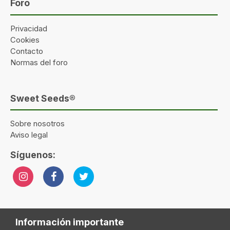
Foro
Privacidad
Cookies
Contacto
Normas del foro
Sweet Seeds®
Sobre nosotros
Aviso legal
Síguenos:
Información importante
Idioma
Tema
Política de privacidad
Contactar