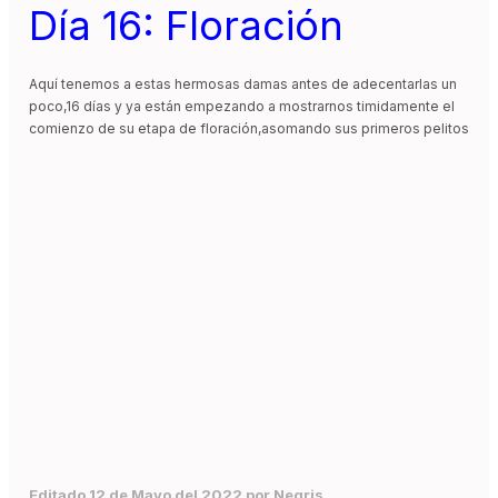
Día 16: Floración
Aquí tenemos a estas hermosas damas antes de adecentarlas un
poco,16 días y ya están empezando a mostrarnos timidamente el
comienzo de su etapa de floración,asomando sus primeros pelitos
Editado
12 de Mayo del 2022
por Negris