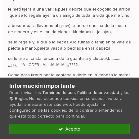
le metí tijera a una varilla,pues decirte que el cogollo de arriba
(que se lo regale ayer a un amigo de toda la vida que me vino
a buscar para llevarme al grow)....caerse encima de la mesa
de madera y este sonido clonckkkk clonckkk jajjajaa,
se lo regale y le dije o lo secas y lo fumas o también te vale de
pelota a mano,paleta vasca o pedrada en la cabeza,
se lo tire al cristal encima de la guantera y clocookk ..........
¿¿¿¿.!!!!!A JODER JAJJJAJAJA¡¡¡¡¡????.
Como para tirarlo por la ventana y darle en la cabeza lo matas
jajaja
Información importante
Debe revisar los
Términos de uso
,
Política de privacidad
y las
📚 Reglas
Hemos colocado
cookies
en su dispositivo para
Citar
1
ayudar a mejorar este sitio web. Puede
ajustar la
configuración de las cookies
, de lo contrario entendemos
que esta todo correcto para continuar.
juanbis
Acepto
Publicado
25 de Septiembre del 2022