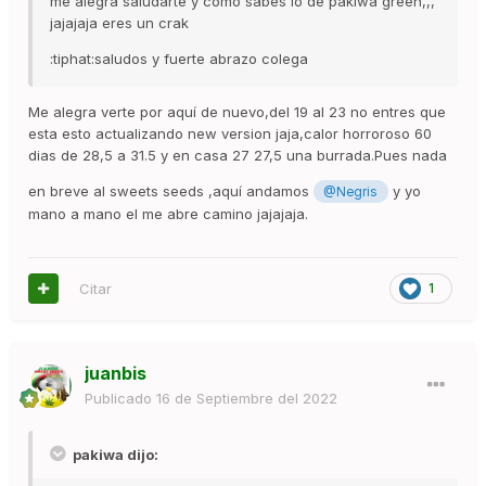
me alegra saludarte y como sabes lo de pakiwa green,,,
jajajaja eres un crak
:tiphat:saludos y fuerte abrazo colega
Me alegra verte por aquí de nuevo,del 19 al 23 no entres que
esta esto actualizando new version jaja,calor horroroso 60
dias de 28,5 a 31.5 y en casa 27 27,5 una burrada.Pues nada
en breve al sweets seeds ,aquí andamos
y yo
@Negris
mano a mano el me abre camino jajajaja.
Citar
1
juanbis
Publicado
16 de Septiembre del 2022
pakiwa dijo: