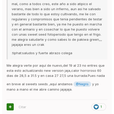
mal, como a todos creo, este año a sido atipico el
verano, mas bien a sido un infierno, aun asi he salvado
bastante de todo lo que estoy cultivando, me lie con
regulares y compromisos que tenia pendientes de testar
y en general bastante bien, ya me he puesto en marcha
con el armario y en cosechar lo que he puesto volvere
con unas sweet seed fotoperiodo que tengo en el frigo.
me alegra saludarte y como sabes lo de pakiwa green,,,
jajajaja eres un crak
:tiphat:saludos y fuerte abrazo colega
Me alegra verte por aquí de nuevo,del 19 al 23 no entres que
esta esto actualizando new version jaja,calor horroroso 60
dias de 28,5 a 31.5 y en casa 27 27,5 una burrada.Pues nada
en breve al sweets seeds ,aquí andamos
y yo
@Negris
mano a mano el me abre camino jajajaja.
Citar
1