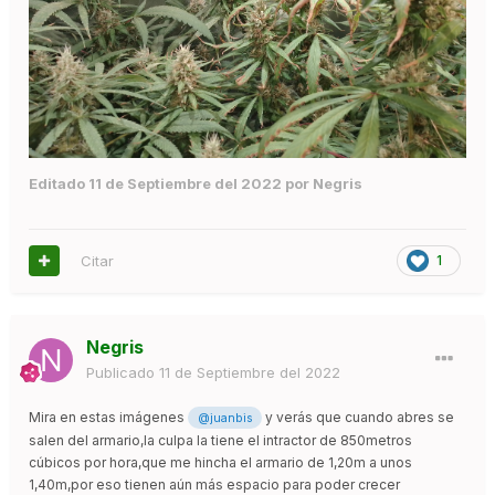
Editado
11 de Septiembre del 2022
por Negris
Citar
1
Negris
Publicado
11 de Septiembre del 2022
Mira en estas imágenes
y verás que cuando abres se
@juanbis
salen del armario,la culpa la tiene el intractor de 850metros
cúbicos por hora,que me hincha el armario de 1,20m a unos
1,40m,por eso tienen aún más espacio para poder crecer