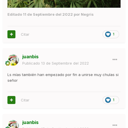
Editado
11 de Septiembre del 2022
por Negris
Citar
1
juanbis
Publicado
13 de Septiembre del 2022
Ls mías también han empezado por fin a unirse muy chulas si
señor
Citar
1
juanbis