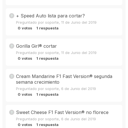
+ Speed Auto lista para cortar?
Preguntado por
soporte
,
11 de Junio del 2019
0
votos
1
respuesta
Gorilla Girl® cortar
Preguntado por
soporte
,
11 de Junio del 2019
0
votos
1
respuesta
Cream Mandarine F1 Fast Version® segunda
semana crecimiento
Preguntado por
soporte
,
6 de Junio del 2019
0
votos
1
respuesta
Sweet Cheese F1 Fast Version® no florece
Preguntado por
soporte
,
6 de Junio del 2019
0
votos
1
respuesta