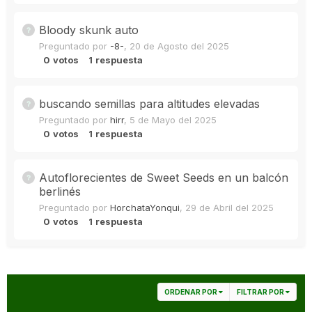
Bloody skunk auto
Preguntado por
-8-
,
20 de Agosto del 2025
0
votos
1
respuesta
buscando semillas para altitudes elevadas
Preguntado por
hirr
,
5 de Mayo del 2025
0
votos
1
respuesta
Autoflorecientes de Sweet Seeds en un balcón
berlinés
Preguntado por
HorchataYonqui
,
29 de Abril del 2025
0
votos
1
respuesta
ORDENAR POR
FILTRAR POR