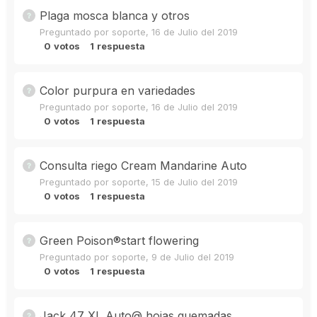
Plaga mosca blanca y otros
Preguntado por
soporte
,
16 de Julio del 2019
0
votos
1
respuesta
Color purpura en variedades
Preguntado por
soporte
,
16 de Julio del 2019
0
votos
1
respuesta
Consulta riego Cream Mandarine Auto
Preguntado por
soporte
,
15 de Julio del 2019
0
votos
1
respuesta
Green Poison®️start flowering
Preguntado por
soporte
,
9 de Julio del 2019
0
votos
1
respuesta
Jack 47 XL Auto@ hojas quemadas