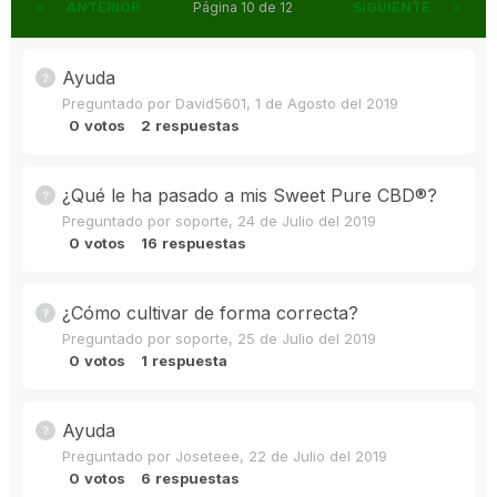
ANTERIOR
Página 10 de 12
SIGUIENTE
Ayuda
Preguntado por
David5601
,
1 de Agosto del 2019
0
votos
2
respuestas
¿Qué le ha pasado a mis Sweet Pure CBD®?
Preguntado por
soporte
,
24 de Julio del 2019
0
votos
16
respuestas
¿Cómo cultivar de forma correcta?
Preguntado por
soporte
,
25 de Julio del 2019
0
votos
1
respuesta
Ayuda
Preguntado por
Joseteee
,
22 de Julio del 2019
0
votos
6
respuestas