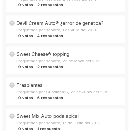
0
votos
2
respuestas
Devil Cream Auto® ¿error de genética?
Preguntado por
soporte
,
1 de Julio del 2019
0
votos
4
respuestas
Sweet Cheese® topping
Preguntado por
soporte
,
22 de Mayo del 2019
0
votos
2
respuestas
Trasplantes
Preguntado por
Guadiana27
,
22 de Junio del 2019
0
votos
6
respuestas
Sweet Mix Auto poda apical
Preguntado por
soporte
,
17 de Junio del 2019
0
votos
1
respuesta