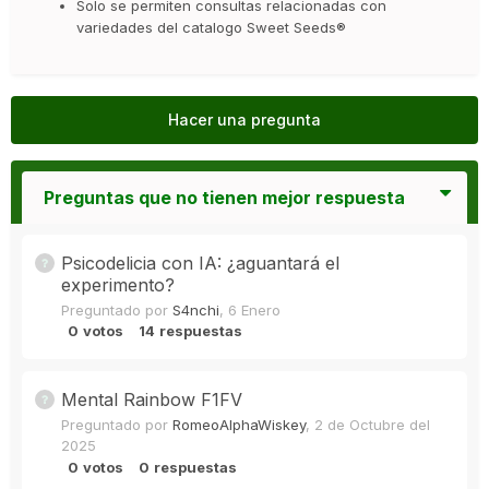
Solo se permiten consultas relacionadas con
variedades del catalogo Sweet Seeds®
Hacer una pregunta
Preguntas que no tienen mejor respuesta
Psicodelicia con IA: ¿aguantará el
experimento?
Preguntado por
S4nchi
,
6 Enero
0
votos
14
respuestas
Mental Rainbow F1FV
Preguntado por
RomeoAlphaWiskey
,
2 de Octubre del
2025
0
votos
0
respuestas