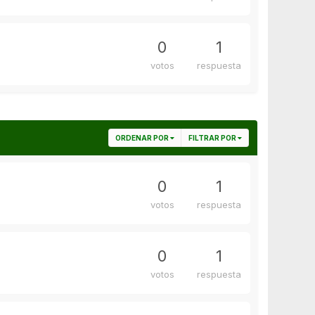
0
1
votos
respuesta
ORDENAR POR
FILTRAR POR
0
1
votos
respuesta
0
1
votos
respuesta