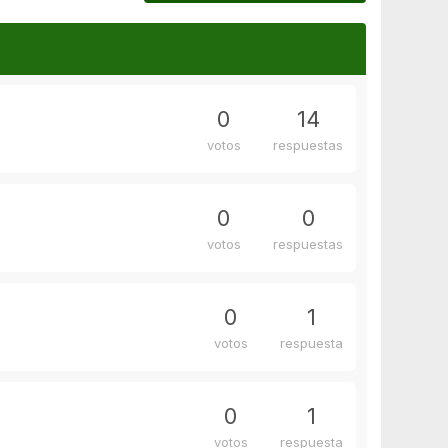
0
14
votos
respuestas
0
0
votos
respuestas
0
1
votos
respuesta
0
1
votos
respuesta