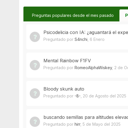
Preguntas populares desde el mes pasado
P
Psicodelicia con IA: ¿aguantará el exp
Preguntado por
S4nchi
,
6 Enero
Mental Rainbow F1FV
Preguntado por
RomeoAlphaWiskey
,
2 de O
Bloody skunk auto
Preguntado por
-8-
,
20 de Agosto del 2025
buscando semillas para altitudes eleva
Preguntado por
hirr
,
5 de Mayo del 2025