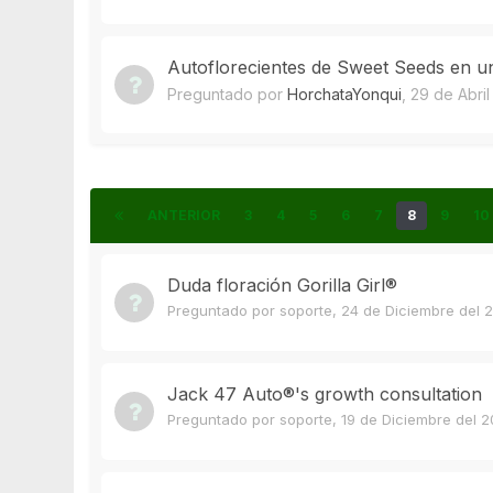
Autoflorecientes de Sweet Seeds en un
Preguntado por
HorchataYonqui
,
29 de Abril
ANTERIOR
3
4
5
6
7
8
9
10
Duda floración Gorilla Girl®
Preguntado por
soporte
,
24 de Diciembre del 
Jack 47 Auto®'s growth consultation
Preguntado por
soporte
,
19 de Diciembre del 2