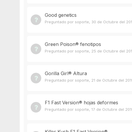
Good genetics
Preguntado por
soporte
,
30 de Octubre del 20
Green Poison®️ fenotipos
Preguntado por
soporte
,
25 de Octubre del 20
Gorilla Girl®️ Altura
Preguntado por
soporte
,
21 de Octubre del 201
F1 Fast Version® hojas deformes
Preguntado por
soporte
,
17 de Octubre del 201
Killer Kush F1 Fast Version®