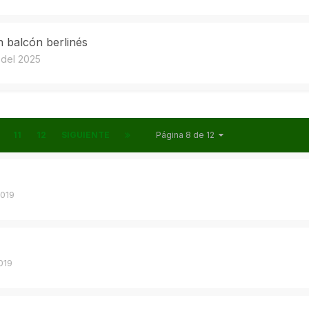
 balcón berlinés
 del 2025
11
12
SIGUIENTE
Página 8 de 12
2019
019