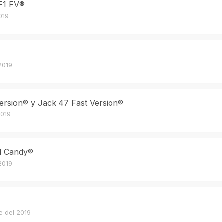
F1 FV®
019
2019
 Version® y Jack 47 Fast Version®
2019
al Candy®
2019
e del 2019