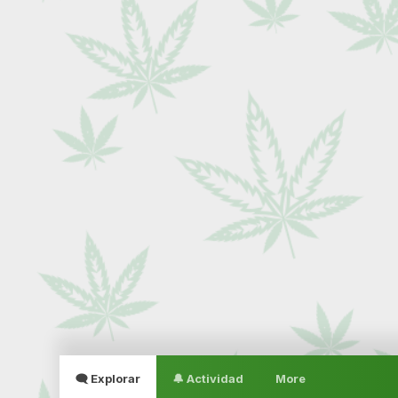
🗨 Explorar
🔔 Actividad
More