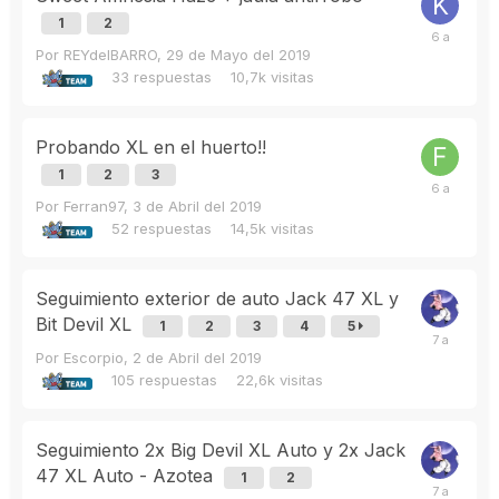
1
2
Por
REYdelBARRO
,
29 de Mayo del 2019
33
respuestas
10,7k
visitas
Probando XL en el huerto!!
1
2
3
Por
Ferran97
,
3 de Abril del 2019
52
respuestas
14,5k
visitas
Seguimiento exterior de auto Jack 47 XL y
Bit Devil XL
1
2
3
4
5
Por
Escorpio
,
2 de Abril del 2019
105
respuestas
22,6k
visitas
Seguimiento 2x Big Devil XL Auto y 2x Jack
47 XL Auto - Azotea
1
2