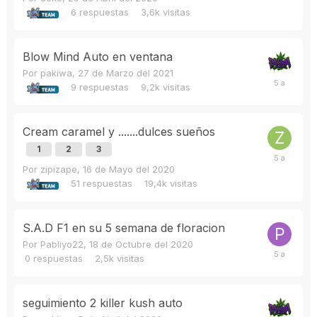
6
respuestas
3,6k
visitas
Blow Mind Auto en ventana
Por
pakiwa
,
27 de Marzo del 2021
9
respuestas
9,2k
visitas
Cream caramel y .......dulces sueños
1
2
3
Por
zipizape
,
16 de Mayo del 2020
51
respuestas
19,4k
visitas
S.A.D F1 en su 5 semana de floracion
Por
Pabliyo22
,
18 de Octubre del 2020
0
respuestas
2,5k
visitas
seguimiento 2 killer kush auto