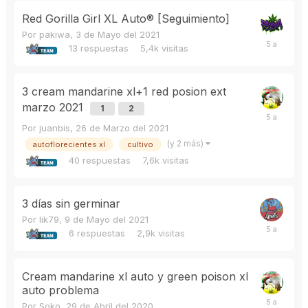
Red Gorilla Girl XL Auto® [Seguimiento]
Por
pakiwa
,
3 de Mayo del 2021
13
respuestas
5,4k
visitas
3 cream mandarine xl+1 red posion ext
marzo 2021
1
2
Por
juanbis
,
26 de Marzo del 2021
(y 2 más)
autoflorecientes xl
cultivo
40
respuestas
7,6k
visitas
3 días sin germinar
Por
lik79
,
9 de Mayo del 2021
6
respuestas
2,9k
visitas
Cream mandarine xl auto y green poison xl
auto problema
Por
Soko
,
29 de Abril del 2020