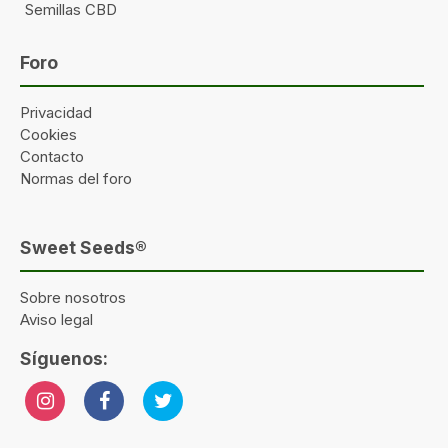
Semillas CBD
Foro
Privacidad
Cookies
Contacto
Normas del foro
Sweet Seeds®
Sobre nosotros
Aviso legal
Síguenos: