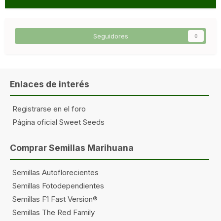
Seguidores
0
Enlaces de interés
Registrarse en el foro
Página oficial Sweet Seeds
Comprar Semillas Marihuana
Semillas Autoflorecientes
Semillas Fotodependientes
Semillas F1 Fast Version®
Semillas The Red Family